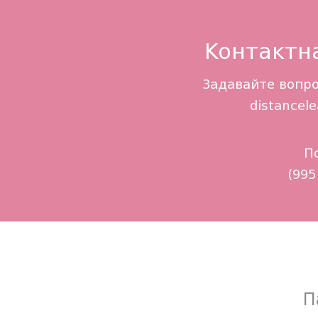
Контактн
Задавайте вопро
distancel
П
(995
П